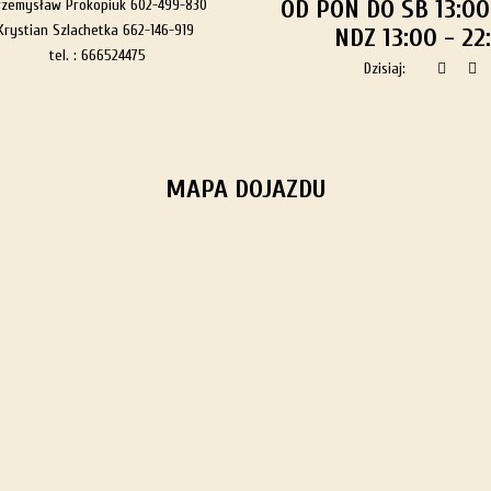
OD PON DO SB 13:00
rzemysław Prokopiuk 602-499-830
Krystian Szlachetka 662-146-919
NDZ 13:00 - 22
tel. :
666524475
Dzisiaj:
MAPA DOJAZDU