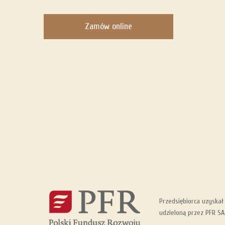
Zamów online
Przedsiębiorca uzyskał
udzieloną przez PFR SA