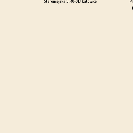
Staromiejska 5, 40-013 Katowice
P